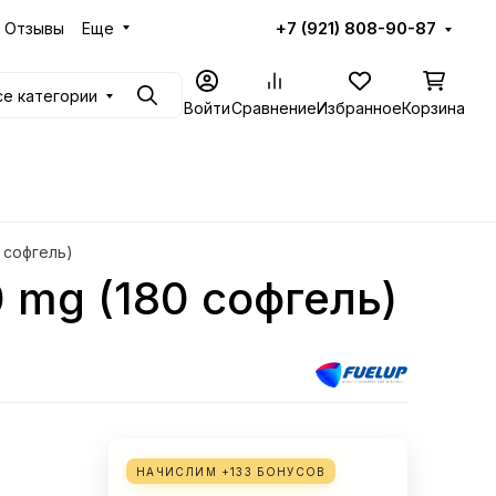
Отзывы
Еще
+7 (921) 808-90-87
се категории
Поиск
Войти
Сравнение
Избранное
Корзина
0 софгель)
0 mg (180 софгель)
НАЧИСЛИМ +
133
БОНУСОВ