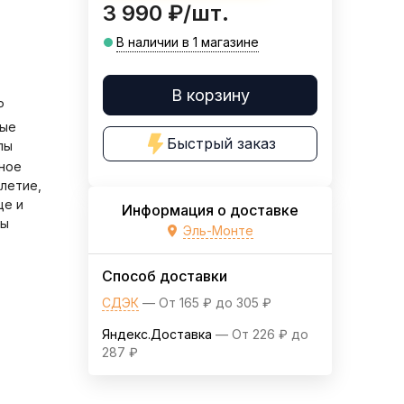
3 990
₽
/
шт.
В наличии в 1 магазине
В корзину
P
вые
Быстрый заказ
лы
ное
летие,
це и
Информация о доставке
ды
Эль-Монте
Способ доставки
СДЭК
От
165
₽
до
305
₽
Яндекс.Доставка
От
226
₽
до
287
₽