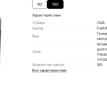
90
180
Характеристики
Страна
США
Бренд
FuelU
Геле
Вид
капсу
Актив
долго
Цель
Серд
сосу
Количество капсул
180
Все характеристики